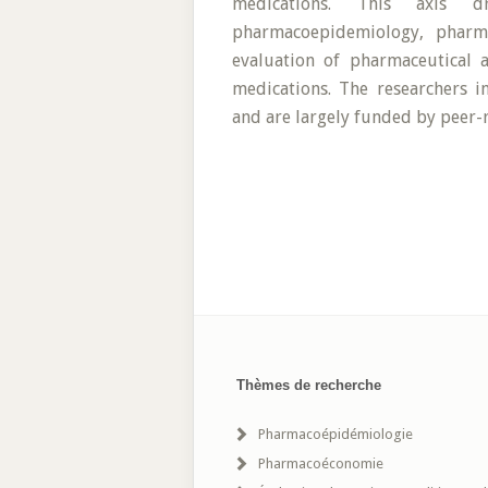
medications. This axis d
pharmacoepidemiology, pharma
evaluation of pharmaceutical a
medications. The researchers in
and are largely funded by peer-
Thèmes de recherche
Pharmacoépidémiologie
Pharmacoéconomie